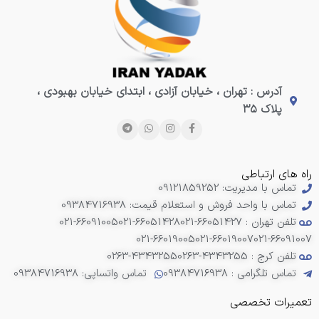
آدرس : تهران ، خیابان آزادی ، ابتدای خیابان بهبودی ،
پلاک ۳۵
راه های ارتباطی
تماس با مدیریت: 09121859252
تماس با واحد فروش و استعلام قیمت: 09384716938
تلفن تهران : 66051427-021
021-66051428
021-66091005
021-66019005
021-66019007
021-66091007
تلفن کرج : 4343255-0263
0263-4343255
تماس تلگرامی : 09384716938
تماس واتساپی: 09384716938
تعمیرات تخصصی