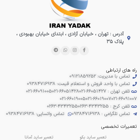
آدرس : تهران ، خیابان آزادی ، ابتدای خیابان بهبودی ،
پلاک ۳۵
راه های ارتباطی
تماس با مدیریت: 09121859252
تماس با واحد فروش و استعلام قیمت: 09384716938
تلفن تهران : 66051427-021
021-66051428
021-66091005
021-66019005
021-66019007
021-66091007
تلفن کرج : 4343255-0263
0263-4343255
تماس تلگرامی : 09384716938
تماس واتساپی: 09384716938
تعمیرات تخصصی
تعمیر ساید بکو
تعمیر ساید آمانا