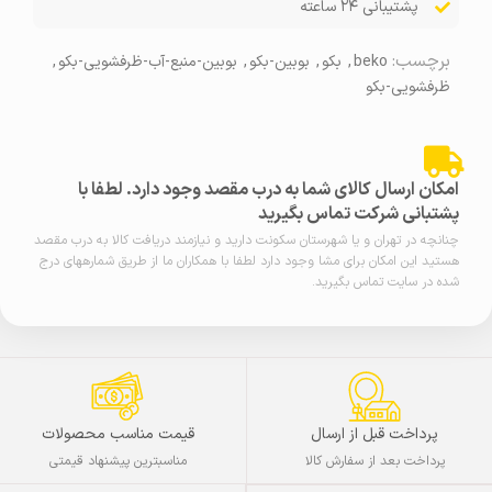
پشتیبانی ۲۴ ساعته
برچسب:
beko
,
بکو
,
بوبین-بکو
,
بوبین-منبع-آب-ظرفشویی-بکو
,
ظرفشویی-بکو
امکان ارسال کالای شما به درب مقصد وجود دارد. لطفا با
پشتبانی شرکت تماس بگیرید
چنانچه در تهران و یا شهرستان سکونت دارید و نیازمند دریافت کالا به درب مقصد
هستید این امکان برای مشا وجود دارد لطفا با همکاران ما از طریق شمارههای درج
شده در سایت تماس بگیرید.
پرداخت قبل از ارسال
قیمت مناسب محصولات
پرداخت بعد از سفارش کالا
مناسبترین پیشنهاد قیمتی