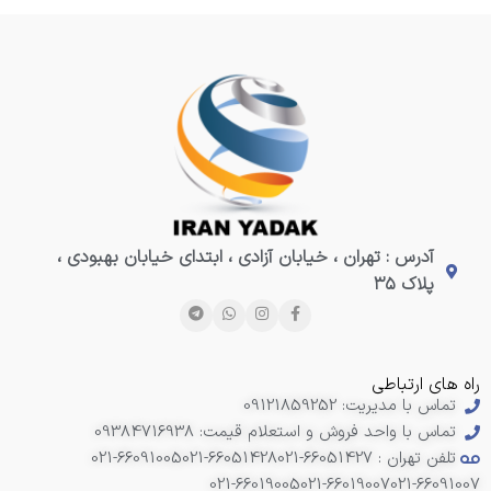
آدرس : تهران ، خیابان آزادی ، ابتدای خیابان بهبودی ،
پلاک ۳۵
راه های ارتباطی
تماس با مدیریت: 09121859252
تماس با واحد فروش و استعلام قیمت: 09384716938
تلفن تهران : 66051427-021
021-66051428
021-66091005
021-66019005
021-66019007
021-66091007