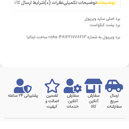
توضیحات
توضیحات تکمیلی
نظرات (0)
شرایط ارسال کالا
برد اصلی ساید ویرپول
برد پشت کنکواست
برد ویرپول به شماره 481221778213-rohs ساخت ایتالیا
ارسال
سفارش
سفارش
تضمین
پشتیبانی ۲۴ ساعته
سریع
آنلاین
آنلاین
اصالت و
سفارشات
کالا
خدمات
کیفیت