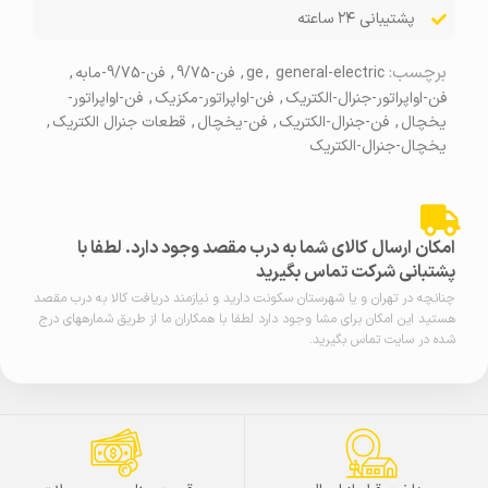
پشتیبانی ۲۴ ساعته
برچسب:
general-electric
,
ge
,
فن-9/75
,
فن-9/75-مابه
,
فن-اواپراتور-جنرال-الکتریک
,
فن-اواپراتور-مکزیک
,
فن-اواپراتور-
یخچال
,
فن-جنرال-الکتریک
,
فن-یخچال
,
قطعات جنرال الکتریک
,
یخچال-جنرال-الکتریک
امکان ارسال کالای شما به درب مقصد وجود دارد. لطفا با
پشتبانی شرکت تماس بگیرید
چنانچه در تهران و یا شهرستان سکونت دارید و نیازمند دریافت کالا به درب مقصد
هستید این امکان برای مشا وجود دارد لطفا با همکاران ما از طریق شمارههای درج
شده در سایت تماس بگیرید.