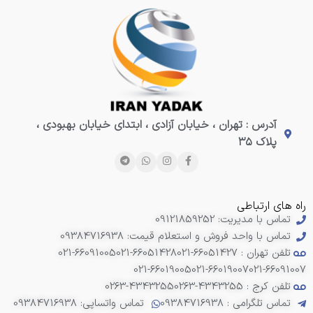
آدرس : تهران ، خیابان آزادی ، ابتدای خیابان بهبودی ،
پلاک ۳۵
راه های ارتباطی
تماس با مدیریت: 09121859252
تماس با واحد فروش و استعلام قیمت: 09384716938
تلفن تهران : 66051427-021
021-66051428
021-66091005
021-66019005
021-66019007
021-66091007
تلفن کرج : 4343255-0263
0263-4343255
تماس تلگرامی : 09384716938
تماس واتساپی: 09384716938