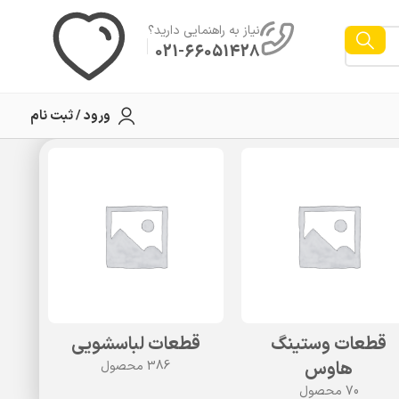
نیاز به راهنمایی دارید؟
021-66051428
ورود / ثبت نام
قطعات وستینگ
قطعات لباسشویی
ق
هاوس
386 محصول
70 محصول