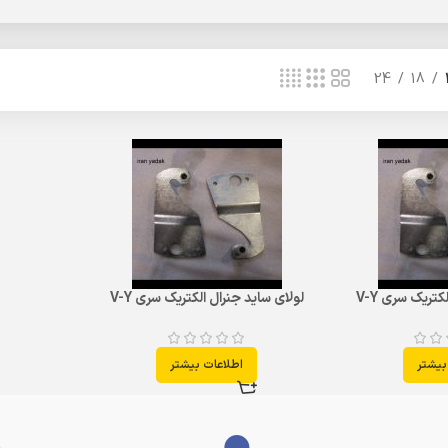
24
18
تریک سری V-Y
لولای ساید جنرال الکتریک سری V-Y
بیشتر
اطلاعات بیشتر