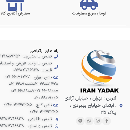
ارسال سریع سفارشات
سفارش آنلاین کالا
راه های ارتباطی
تماس با مدیریت: 09121859252
تماس با واحد فروش و استعلا
قیمت: 09384716938
تلفن تهران : 66051427-021
021-66091005
021-66051428
021-66019007
021-66091007
آدرس : تهران ، خیابان آزادی
021-66019005
تلفن کرج : 4343255-0263
، ابتدای خیابان بهبودی ،
0263-4343255
پلاک ۳۵
تماس تلگرامی : 09384716938
تماس واتساپی: 09384716938