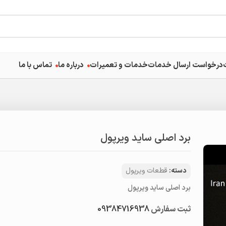
درخواست ارسال خدمات
خدمات و تعمیرات
درباره ما
تماس با ما
برد اصلی ساید ویرپول
دسته:
قطعات ویرپول
برد اصلی ساید ویرپول
ثبت سفارش
09384716938