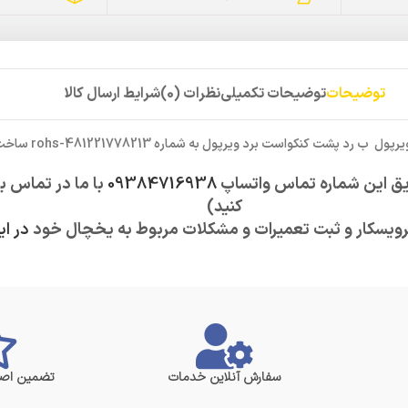
توضیحات
توضیحات تکمیلی
نظرات (0)
شرایط ارسال کالا
ویرپول
ب رد پشت کنکواست
برد ویرپول به شماره 481221778213-rohs ساخت ایتالیا
ق این شماره تماس واتساپ
09384716938
با ما در تماس ب
کنید)
رویسکار و ثبت تعمیرات و مشکلات مربوط به یخچال خود
در ای
سفارش آنلاین خدمات
تضمین اصا